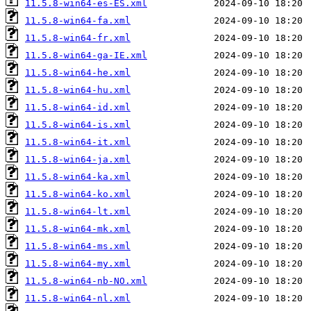
11.5.8-win64-es-ES.xml
11.5.8-win64-fa.xml
11.5.8-win64-fr.xml
11.5.8-win64-ga-IE.xml
11.5.8-win64-he.xml
11.5.8-win64-hu.xml
11.5.8-win64-id.xml
11.5.8-win64-is.xml
11.5.8-win64-it.xml
11.5.8-win64-ja.xml
11.5.8-win64-ka.xml
11.5.8-win64-ko.xml
11.5.8-win64-lt.xml
11.5.8-win64-mk.xml
11.5.8-win64-ms.xml
11.5.8-win64-my.xml
11.5.8-win64-nb-NO.xml
11.5.8-win64-nl.xml