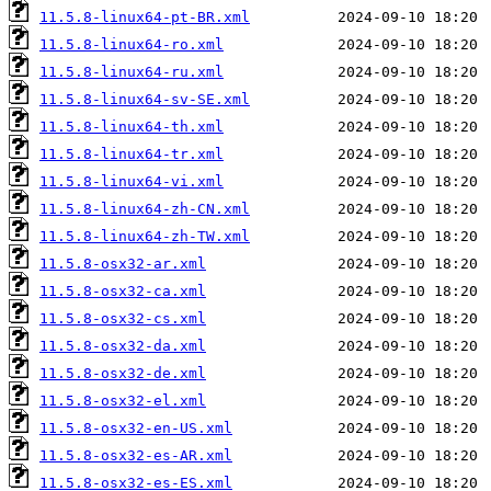
11.5.8-linux64-pt-BR.xml
11.5.8-linux64-ro.xml
11.5.8-linux64-ru.xml
11.5.8-linux64-sv-SE.xml
11.5.8-linux64-th.xml
11.5.8-linux64-tr.xml
11.5.8-linux64-vi.xml
11.5.8-linux64-zh-CN.xml
11.5.8-linux64-zh-TW.xml
11.5.8-osx32-ar.xml
11.5.8-osx32-ca.xml
11.5.8-osx32-cs.xml
11.5.8-osx32-da.xml
11.5.8-osx32-de.xml
11.5.8-osx32-el.xml
11.5.8-osx32-en-US.xml
11.5.8-osx32-es-AR.xml
11.5.8-osx32-es-ES.xml