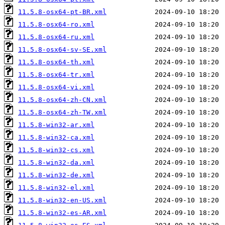
11.5.8-osx64-pt-BR.xml
11.5.8-osx64-ro.xml
11.5.8-osx64-ru.xml
11.5.8-osx64-sv-SE.xml
11.5.8-osx64-th.xml
11.5.8-osx64-tr.xml
11.5.8-osx64-vi.xml
11.5.8-osx64-zh-CN.xml
11.5.8-osx64-zh-TW.xml
11.5.8-win32-ar.xml
11.5.8-win32-ca.xml
11.5.8-win32-cs.xml
11.5.8-win32-da.xml
11.5.8-win32-de.xml
11.5.8-win32-el.xml
11.5.8-win32-en-US.xml
11.5.8-win32-es-AR.xml