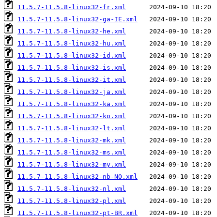
11.5.7-11.5.8-linux32-fr.xml
11.5.7-11.5.8-linux32-ga-IE.xml
11.5.7-11.5.8-linux32-he.xml
11.5.7-11.5.8-linux32-hu.xml
11.5.7-11.5.8-linux32-id.xml
11.5.7-11.5.8-linux32-is.xml
11.5.7-11.5.8-linux32-it.xml
11.5.7-11.5.8-linux32-ja.xml
11.5.7-11.5.8-linux32-ka.xml
11.5.7-11.5.8-linux32-ko.xml
11.5.7-11.5.8-linux32-lt.xml
11.5.7-11.5.8-linux32-mk.xml
11.5.7-11.5.8-linux32-ms.xml
11.5.7-11.5.8-linux32-my.xml
11.5.7-11.5.8-linux32-nb-NO.xml
11.5.7-11.5.8-linux32-nl.xml
11.5.7-11.5.8-linux32-pl.xml
11.5.7-11.5.8-linux32-pt-BR.xml