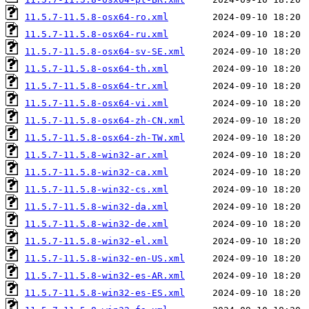
11.5.7-11.5.8-osx64-ro.xml
11.5.7-11.5.8-osx64-ru.xml
11.5.7-11.5.8-osx64-sv-SE.xml
11.5.7-11.5.8-osx64-th.xml
11.5.7-11.5.8-osx64-tr.xml
11.5.7-11.5.8-osx64-vi.xml
11.5.7-11.5.8-osx64-zh-CN.xml
11.5.7-11.5.8-osx64-zh-TW.xml
11.5.7-11.5.8-win32-ar.xml
11.5.7-11.5.8-win32-ca.xml
11.5.7-11.5.8-win32-cs.xml
11.5.7-11.5.8-win32-da.xml
11.5.7-11.5.8-win32-de.xml
11.5.7-11.5.8-win32-el.xml
11.5.7-11.5.8-win32-en-US.xml
11.5.7-11.5.8-win32-es-AR.xml
11.5.7-11.5.8-win32-es-ES.xml