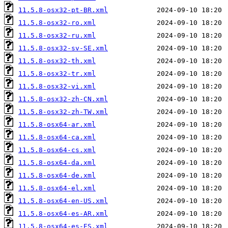
11.5.8-osx32-pt-BR.xml
11.5.8-osx32-ro.xml
11.5.8-osx32-ru.xml
11.5.8-osx32-sv-SE.xml
11.5.8-osx32-th.xml
11.5.8-osx32-tr.xml
11.5.8-osx32-vi.xml
11.5.8-osx32-zh-CN.xml
11.5.8-osx32-zh-TW.xml
11.5.8-osx64-ar.xml
11.5.8-osx64-ca.xml
11.5.8-osx64-cs.xml
11.5.8-osx64-da.xml
11.5.8-osx64-de.xml
11.5.8-osx64-el.xml
11.5.8-osx64-en-US.xml
11.5.8-osx64-es-AR.xml
11.5.8-osx64-es-ES.xml