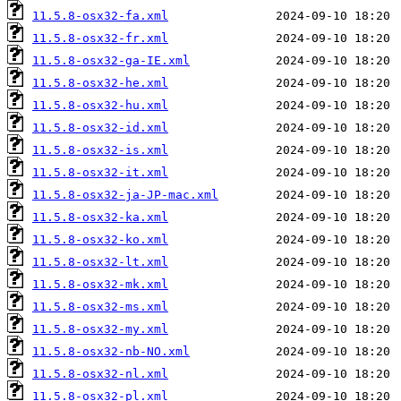
11.5.8-osx32-fa.xml
11.5.8-osx32-fr.xml
11.5.8-osx32-ga-IE.xml
11.5.8-osx32-he.xml
11.5.8-osx32-hu.xml
11.5.8-osx32-id.xml
11.5.8-osx32-is.xml
11.5.8-osx32-it.xml
11.5.8-osx32-ja-JP-mac.xml
11.5.8-osx32-ka.xml
11.5.8-osx32-ko.xml
11.5.8-osx32-lt.xml
11.5.8-osx32-mk.xml
11.5.8-osx32-ms.xml
11.5.8-osx32-my.xml
11.5.8-osx32-nb-NO.xml
11.5.8-osx32-nl.xml
11.5.8-osx32-pl.xml